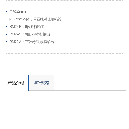
直径22mm
Ø 22mm本体，单圈绝对值编码器
RM22-P：9位并行输出
RM22-S：9位SSI串行输出
RM22-A：正弦/余弦模拟输出
详细规格
产品介绍