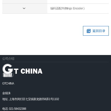
编码器配件(fittings Encoder )
返回目录
公司介绍
GTCHINA
金镇洙
地址. 上海市闵行区七宝镇新龙路558弄1号1102
电话. 021-58432388