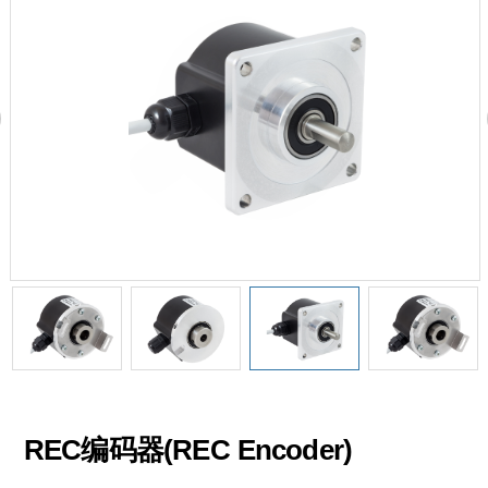
REC编码器(REC Encoder)