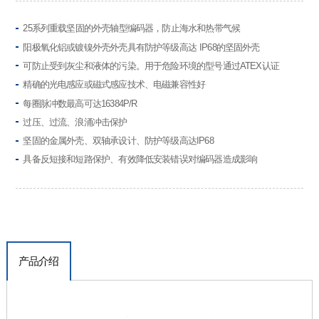
25系列重载坚固的外壳轴型编码器，防止海水和热带气候
阳极氧化铝或镀镍外壳外壳具有防护等级高达 IP68的坚固外壳
可防止受到灰尘和液体的污染。用于危险环境的型号通过ATEX认证
精确的光电感应或磁式感应技术、电磁兼容性好
每圈脉冲数最高可达16384P/R
过压、过流、浪涌冲击保护
坚固的金属外壳、双轴承设计、防护等级高达IP68
具备反短接和短路保护、有效降低安装错误对编码器造成影响
产品介绍