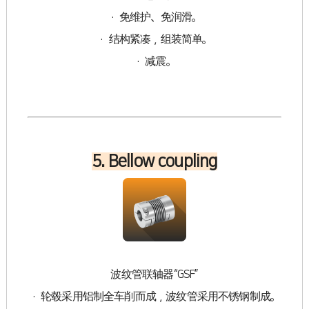
· 免维护、免润滑。
· 结构紧凑，组装简单。
· 减震。
5. Bellow coupling
波纹管联轴器“GSF”
· 轮毂采用铝制全车削而成，波纹管采用不锈钢制成。