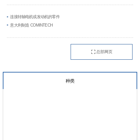
连接转轴电机或发动机的零件
意大利制造 COMINTECH
总部网页
种类