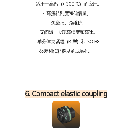
· 适用于高温（> 300 °C）的应用。
· 高扭转刚度和低惯量。
· 免磨损、免维护。
· 无间隙，实现高精度和高速。
· 单分体夹紧毂（B 型）和 ISO H8
公差和低粗糙度的成品孔。
6. Compact elastic coupling