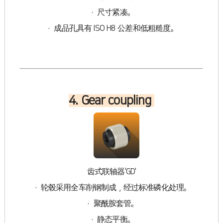
· 尺寸紧凑。
· 成品孔具有 ISO H8 公差和低粗糙度。
4. Gear coupling
齿式联轴器'GD'
· 轮毂采用全车削钢制成，经过标准磷化处理。
· 聚酰胺套管。
· 静态平衡。