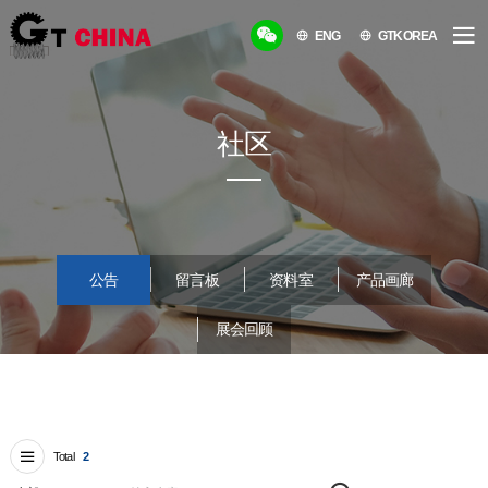
ENG
GTKOREA
社区
公告
留言板
资料室
产品画廊
展会回顾
Total
2