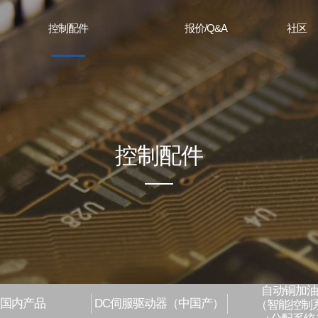
控制配件
报价/Q&A
社区
欧洲产
报价/Q&A
公告
国内产品
留言板
DC伺服驱动器（中国产）
资料室
铜加油机（智能控制系统+分配系统）
产品画廊
控制配件
设备预知维护系统（温度+振动）
展会回顾
自动铜加油
国内产品
DC伺服驱动器（中国产）
（智能控制