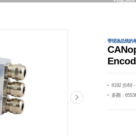
+分配系统
带现场总线的
CANo
Encode
8192 步/转 -
多圈：65536 