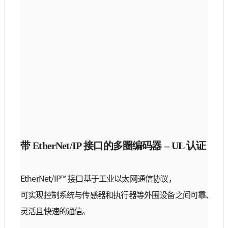
带
EtherNet/IP
接口的多圈
编码
器
–
UL
认证
EtherNet/IP™
接口基于工
业
以太
网
通信
协议
，
可
实现
控制系
统与传
感器和
执
行器等外
围设备
之
间
可靠、
灵
活且快速的通信。