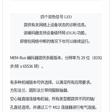
四
个双
色信
号
LED
提供有
关网络
上
设备状态
的
诊断
信息。
该编码
器支持
设备级环网
(DLR)
功能，
即使在
网络
中
断
的情
况
下也可以
继续运
行。
MEM-Bus
29
8192
编码
器提供多圈版本，分辨率
为
位（
/
x 65536
步
转
转
）。
有多
种
机械版本可供
选择
，以
满
足所有
应
用要求。
方形法
兰
、
圆
形法
兰带
伺服
联轴
器、
/
空心
轴
直接
连
接
电
机
轴
；所有
类
型都提供不同的
轴
M12
孔直
径选项
，
并
通
过
三
个
连
接器
进
行
电气连
接。