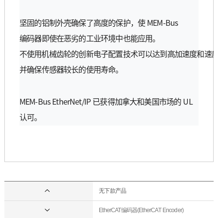
MEM-Bus
坚
固的
铝
制外
壳
确保了高度的保
护
，使
编码
器即使在
恶
劣的工
业环
境中也能
应
用。
不使用机械
齿轮
的
创
新
电
子配置技
术
可以
达
到高加速度和速
并
确保
传
感器
较长
的使用
寿
命。
MEM-Bus EtherNet/IP
UL
已
获
得加拿大和美
国
市
场
的
认
可。
无下款产品
EtherCAT编码器(EtherCAT Encoder)