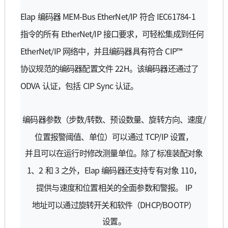
Elap
MEM-Bus EtherNet/IP
IEC61784-1
编码
器
符合
EtherNet/IP
指令的所有
接口要求，可
轻
松集成到任何
EtherNet/IP
CIP™
网络
中，
并
且
编码
器具有符合
22H
协议规
范的
编码
器配置文件
。
该编码
器
还
通
过
了
ODVA
CIP Sync
认证
，包括
认证
。
/
/
编码
器
参数
（步
数
转数
、
预设数
量、旋
转
方向、速度
TCP/IP
位置
报
警
阈值
、
单
位）可以通
过
设
置，
并
且可以在
运
行
时
修改
测
量
单
位。除了
标
准装配
对
象
1
2
3
Elap
110
、
和
之外，
编码
器
还
支持
专
有
对
象
，
IP
提供
与
速度和位置相
关
的全面
参数
和警
报
。
DHCP/BOOTP
地址可以通
过
旋
转开关
和
软
件（
）
设
置。